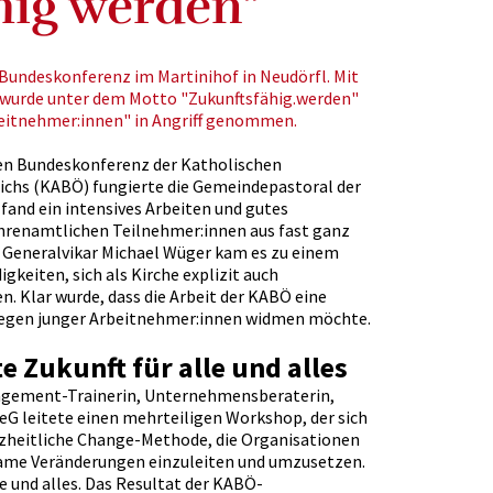
hig werden"
 Bundeskonferenz im Martinihof in Neudörfl. Mit
 wurde unter dem Motto "Zukunftsfähig.werden"
itnehmer:innen" in Angriff genommen.
gen Bundeskonferenz der Katholischen
chs (KABÖ) fungierte die Gemeindepastoral der
 fand ein intensives Arbeiten und gutes
ehrenamtlichen Teilnehmer:innen aus fast ganz
r Generalvikar Michael Wüger kam es zu einem
keiten, sich als Kirche explizit auch
 Klar wurde, dass die Arbeit der KABÖ eine
nliegen junger Arbeitnehmer:innen widmen möchte.
e Zukunft für alle und alles
agement-Trainerin, Unternehmensberaterin,
G leitete einen mehrteiligen Workshop, der sich
anzheitliche Change-Methode, die Organisationen
ame Veränderungen einzuleiten und umzusetzen.
le und alles. Das Resultat der KABÖ-