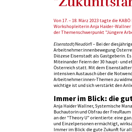
"Zukunftsfä
Von 17. – 18. März 2023 tagte die KABÖ
Workshopleiterin Anja Haider-Wallner
der Themenschwerpunkt "Jüngere Arbe
Eisenstadt/Neudörfl
– Bei der diesjähri
Arbeitnehmer:innenbewegung Österrei
Diözese Eisenstadt als Gastgeberin. Es
Miteinander Feiern der 30 haupt- und 
Österreich statt. Mit dem Eisenstädte
intensiven Austausch über die Notwendig
Arbeitnehmer:innen-Themen zu widmen.
wichtige ist und sich verstärkt den A
Immer im Blick: die gut
Anja Haider Wallner, Systemische Man
Buchautorin und Obfrau der FreuRaum e
an der "Theory U" orientierte: eine g
und Einzelpersonen ermächtigt, wirks
Immer im Blick: die gute Zukunft für al