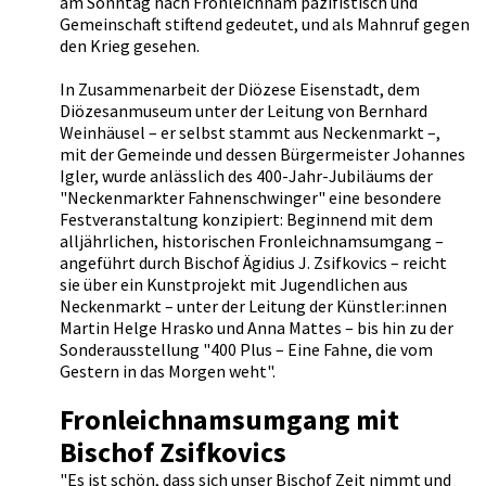
am Sonntag nach Fronleichnam pazifistisch und
Gemeinschaft stiftend gedeutet, und als Mahnruf gegen
den Krieg gesehen.
In Zusammenarbeit der Diözese Eisenstadt, dem
Diözesanmuseum unter der Leitung von Bernhard
Weinhäusel – er selbst stammt aus Neckenmarkt –,
mit der Gemeinde und dessen Bürgermeister Johannes
Igler, wurde anlässlich des 400-Jahr-Jubiläums der
"Neckenmarkter Fahnenschwinger" eine besondere
Festveranstaltung konzipiert: Beginnend mit dem
alljährlichen, historischen Fronleichnamsumgang –
angeführt durch Bischof Ägidius J. Zsifkovics – reicht
sie über ein Kunstprojekt mit Jugendlichen aus
Neckenmarkt – unter der Leitung der Künstler:innen
Martin Helge Hrasko und Anna Mattes – bis hin zu der
Sonderausstellung "400 Plus – Eine Fahne, die vom
Gestern in das Morgen weht".
Fronleichnamsumgang mit
Bischof Zsifkovics
"Es ist schön, dass sich unser Bischof Zeit nimmt und