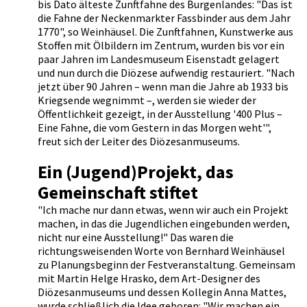
bis Dato älteste Zunftfahne des Burgenlandes: "Das ist
die Fahne der Neckenmarkter Fassbinder aus dem Jahr
1770", so Weinhäusel. Die Zunftfahnen, Kunstwerke aus
Stoffen mit Ölbildern im Zentrum, wurden bis vor ein
paar Jahren im Landesmuseum Eisenstadt gelagert
und nun durch die Diözese aufwendig restauriert. "Nach
jetzt über 90 Jahren – wenn man die Jahre ab 1933 bis
Kriegsende wegnimmt –, werden sie wieder der
Öffentlichkeit gezeigt, in der Ausstellung '400 Plus –
Eine Fahne, die vom Gestern in das Morgen weht'",
freut sich der Leiter des Diözesanmuseums.
Ein (Jugend)Projekt, das
Gemeinschaft stiftet
"Ich mache nur dann etwas, wenn wir auch ein Projekt
machen, in das die Jugendlichen eingebunden werden,
nicht nur eine Ausstellung!" Das waren die
richtungsweisenden Worte von Bernhard Weinhäusel
zu Planungsbeginn der Festveranstaltung. Gemeinsam
mit Martin Helge Hrasko, dem Art-Designer des
Diözesanmuseums und dessen Kollegin Anna Mattes,
wurde schließlich die Idee geboren: "Wir machen ein