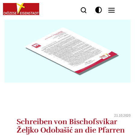
Seitenbereiche:
21.10.2020
Schreiben von Bischofsvikar
Željko Odobašić an die Pfarren