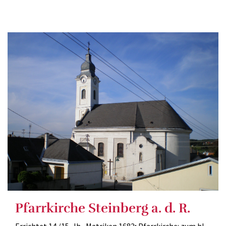
Pfarrkirche Steinberg a. d. R.
Errichtet 14./15. Jh., Matriken 1682; Pfarrkirche: zum hl.