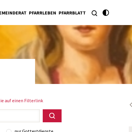
EMEINDERAT
PFARRLEBEN
PFARRBLATT
ie auf einen Filterlink
nur Gottestdienste