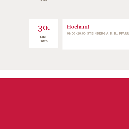
30.
Hochamt
09:00 - 10:00 STEINBERG A. D. R., PFAR
AUG.
2026