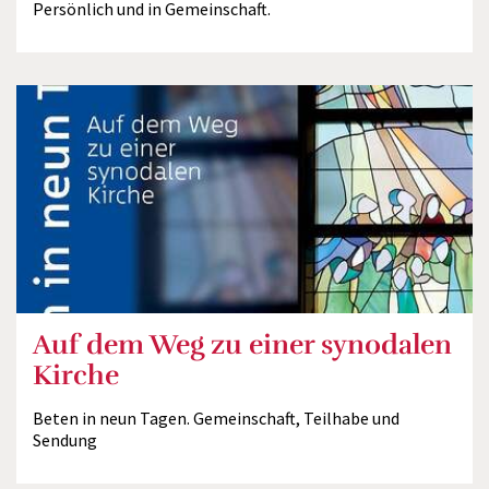
Persönlich und in Gemeinschaft.
Auf dem Weg zu einer synodalen
Kirche
Beten in neun Tagen. Gemeinschaft, Teilhabe und
Sendung