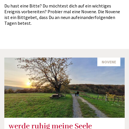
Du hast eine Bitte? Du möchtest dich auf ein wichtiges
Ereignis vorbereiten? Probier mal eine Novene. Die Novene
ist ein Bittgebet, dass Du an neun aufeinanderfolgenden
Tagen betest.
NOVENE
werde ruhig meine Seele