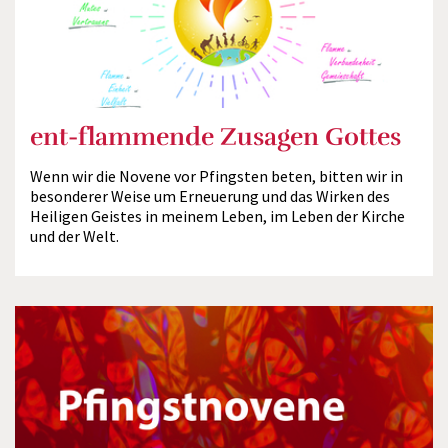
ent-flammende Zusagen Gottes
Wenn wir die Novene vor Pfingsten beten, bitten wir in
besonderer Weise um Erneuerung und das Wirken des
Heiligen Geistes in meinem Leben, im Leben der Kirche
und der Welt.