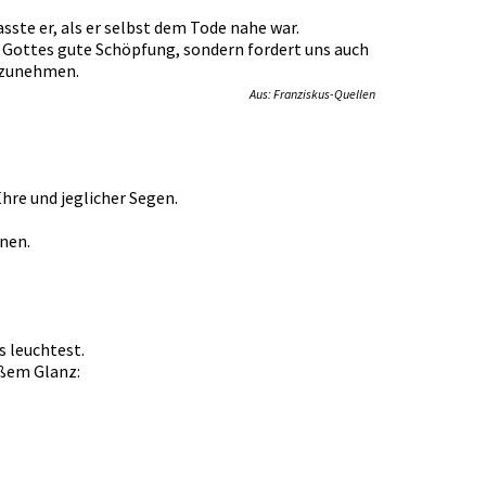
sste er, als er selbst dem Tode nahe war.
f Gottes gute Schöpfung, sondern fordert uns auch
nzunehmen.
Aus: Franziskus-Quellen
Ehre und jeglicher Segen.
nnen.
s leuchtest.
oßem Glanz: