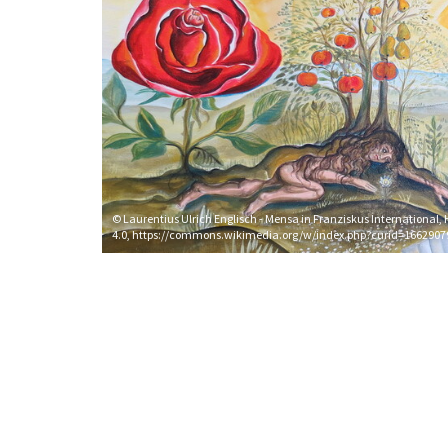
© Laurentius Ulrich Englisch - Mensa in Franziskus International,
4.0, https://commons.wikimedia.org/w/index.php?curid=1662907