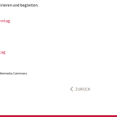
irieren und begleiten.
onntag
tag
 Wikimedia Commons
ZURÜCK