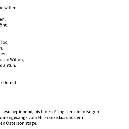
be willen
en,
önt.
 Tod;
n.
ben.
gsten Willen,
d antun.
er Demut.
 Jesu beginnend, bis hin zu Pfingsten einen Bogen
nnengesangs vom Hl. Franziskus und dem
gen Ostersonntage.