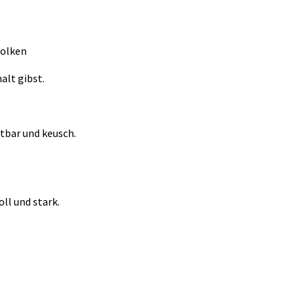
Wolken
alt gibst.
stbar und keusch.
oll und stark.