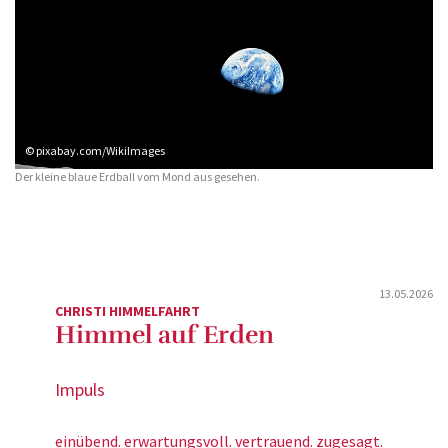
© pixabay.com/WikiImages
Der kleine blaue Erdball vom Mond aus gesehen.
13.05.2026
CHRISTI HIMMELFAHRT
Himmel auf Erden
Impuls
einübend. erwartungsvoll. vertrauend. zugesagt.