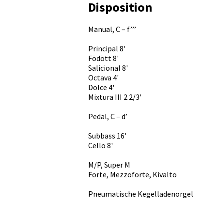
Disposition
Manual, C – f’’’
Principal 8'
Födött 8'
Salicional 8'
Octava 4'
Dolce 4'
Mixtura III 2 2/3'
Pedal, C – d’
Subbass 16'
Cello 8'
M/P, Super M
Forte, Mezzoforte, Kivalto
Pneumatische Kegelladenorgel