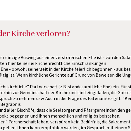
der Kirche verloren?
 der einzige Ausweg aus einer zerstörerischen Ehe ist - von den S
ten hier keinerlei kirchenrechtliche Einschränkungen
e - obwohl seinerzeit in der Kirche feierlich begonnen - aus be
ltig ist. Wenn kirchliche Gerichte auf Grund von Beweisen die Ungü
.
ichtkirchliche" Partnerschaft (z.B. standesamtliche Ehe) ein. Fü
hin zur Gemeinschaft der Kirche und sind eingeladen, die Gottes
nspruch zu nehmen usw. Auch in der Frage des Patenamtes gilt: "Kei
 Begräbnis.
 und aller Bischöfe, dass die Seelsorger und Pfarrgemeinden den 
pekt begegnen und ihnen menschlich und religiös beistehen.
ichen" Partnerschaft leben, verspüren kein Bedürfnis, die Sakramen
 gehen. Ihnen kann empfohlen werden, im Gespräch mit einem See