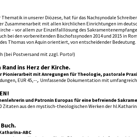
ur Thematik in unserer Diözese, hat für das Nachsynodale Schreibe
ver Zusammenarbeit mit allen kirchlichen Einrichtungen im deutsc
Kirche – vor allem zur Einzelfalllösung des Sakramentenempfang
 auch bei den vorbereitenden Bischofssynoden 2014 und 2015 in Rom
 des Thomas von Aquin orientiert, von entscheidender Bedeutung.
h (bei Postversand mit zzgl. Porto!)
Rand ins Herz der Kirche.
 Pionierarbeit mit Anregungen für Theologie, pastorale Praxi
bbildungen, EUR 45,--,. Umfassende Dokumentation mit umfangreic
SEN!
henlehrerin und Patronin Europas für eine befreiende Sakram
.000 Zitaten aus den mystisch-theologischen Werken der hl.Katharin
 Buch.
 Katharina-ABC