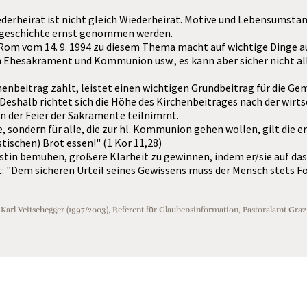
derheirat ist nicht gleich Wiederheirat. Motive und Lebensumstände
nsgeschichte ernst genommen werden.
Rom vom 14. 9. 1994 zu diesem Thema macht auf wichtige Dinge au
hesakrament und Kommunion usw., es kann aber sicher nicht alle 
enbeitrag zahlt, leistet einen wichtigen Grundbeitrag für die Geme
eshalb richtet sich die Höhe des Kirchenbeitrages nach der wirts
an der Feier der Sakramente teilnimmt.
, sondern für alle, die zur hl. Kommunion gehen wollen, gilt die e
stischen) Brot essen!" (1 Kor 11,28)
ristin bemühen, größere Klarheit zu gewinnen, indem er/sie auf das 
t: "Dem sicheren Urteil seines Gewissens muss der Mensch stets Fo
Karl Veitschegger (1997/2003), Referent für Glaubensinformation, Pastoralamt Graz