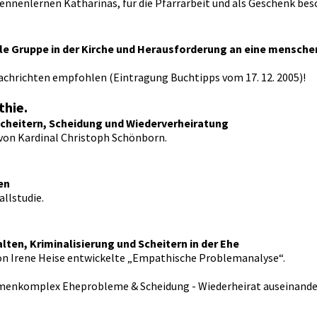
Kennenlernen Katharinas, für die Pfarrarbeit und als Geschenk be
le Gruppe in der Kirche und Herausforderung an eine mensch
achrichten empfohlen (Eintragung Buchtipps vom 17. 12. 2005)!
thie.
Scheitern, Scheidung und Wiederverheiratung
g von Kardinal Christoph Schönborn.
en
allstudie.
ten, Kriminalisierung und Scheitern in der Ehe
ie von Irene Heise entwickelte „Empathische Problemanalyse“.
Themenkomplex Eheprobleme & Scheidung - Wiederheirat auseinand