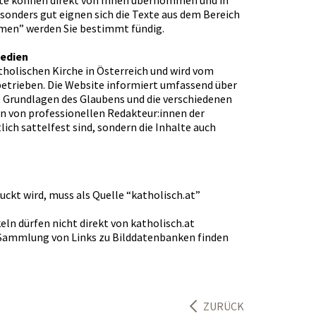
Texte können direkt von Ihnen übernommen und in
sonders gut eignen sich die Texte aus dem Bereich
emen” werden Sie bestimmt fündig.
medien
tholischen Kirche in Österreich und wird vom
etrieben. Die Website informiert umfassend über
, Grundlagen des Glaubens und die verschiedenen
en von professionellen Redakteur:innen der
lich sattelfest sind, sondern die Inhalte auch
ckt wird, muss als Quelle “katholisch.at”
keln dürfen nicht direkt von katholisch.at
 Sammlung von Links zu Bilddatenbanken finden
ZURÜCK