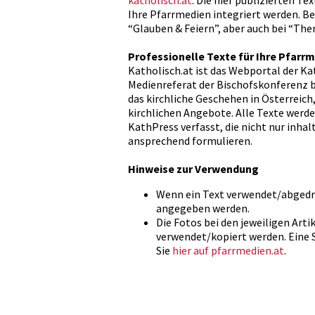
katholisch.at
. Die hier publizierten 
Ihre Pfarrmedien integriert werden. Be
“Glauben & Feiern”, aber auch bei “Th
Professionelle Texte für Ihre Pfarr
Katholisch.at ist das Webportal der Ka
Medienreferat der Bischofskonferenz b
das kirchliche Geschehen in Österreich
kirchlichen Angebote. Alle Texte werd
KathPress verfasst, die nicht nur inhalt
ansprechend formulieren.
Hinweise zur Verwendung
Wenn ein Text verwendet/abgedru
angegeben werden.
Die Fotos bei den jeweiligen Arti
verwendet/kopiert werden. Eine
Sie
hier auf pfarrmedien.at
.