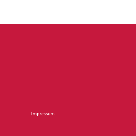
Ausdrucksformen – Fragen nach der eigenen
Identitätssuche und...
Impressum