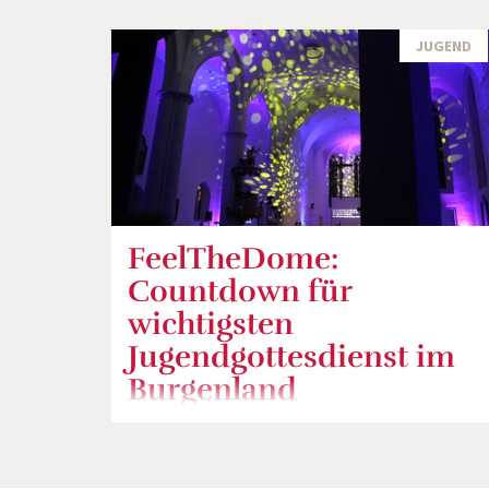
JUGEND
FeelTheDome:
Countdown für
wichtigsten
Jugendgottesdienst im
Burgenland
Ökumenischer Jugendgottesdienst am 25.
November 2017 im Eisenstädter Martinsdom
mit einer Fülle spannender Ideen und kreativen