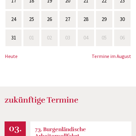
17
18
19
20
21
22
23
24
25
26
27
28
29
30
31
01
02
03
04
05
06
Heute
Termine im August
zukünftige Termine
03.
73. Burgenländische