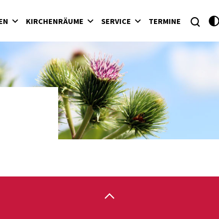
EN
KIRCHENRÄUME
SERVICE
TERMINE
gen
rrkirche Neumarkt
Gottesdienstordnung
alkirche Allersdorf
alkirche Allersgraben
ialkirche Mönchmeierhof
alkirche Podler
alkirche Rauhriegel