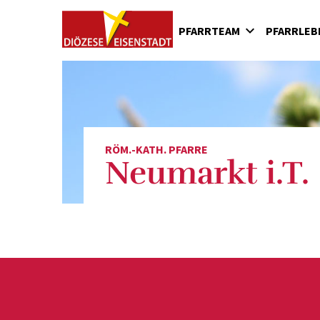
PFARRTEAM
PFARRLEB
Seelsorger
Feste und Veranstaltun
Pfa
Pfarrgemeinderat
Die Bibelentdecker
Fili
Fili
Fil
RÖM.-KATH. PFARRE
Fili
Neumarkt i.T.
Fili