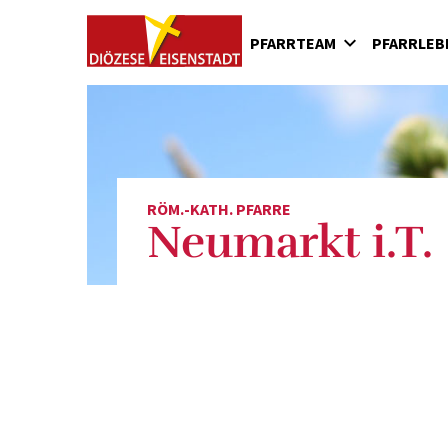
PFARRTEAM
PFARRLEB
Seelsorger
Feste und Veranstaltun
Pfa
Pfarrgemeinderat
Die Bibelentdecker
Fili
Fili
Fil
RÖM.-KATH. PFARRE
Fili
Neumarkt i.T.
Fili