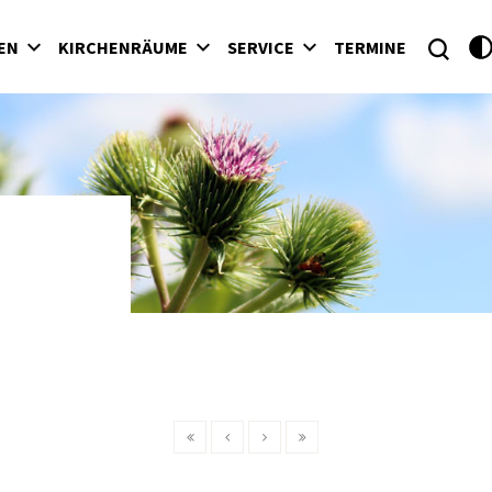
EN
KIRCHENRÄUME
SERVICE
TERMINE
gen
rrkirche Neumarkt
Gottesdienstordnung
alkirche Allersdorf
alkirche Allersgraben
ialkirche Mönchmeierhof
alkirche Podler
alkirche Rauhriegel