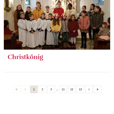
Christkönig
1
2
3
...
11
12
13