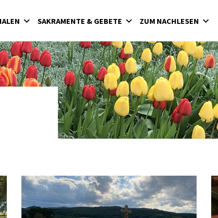
LIALEN
SAKRAMENTE & GEBETE
ZUM NACHLESEN
f
Die sieben Sakramente
2021
Grundgebete
2022
Meditationen
2023
Advent
Segensgebete