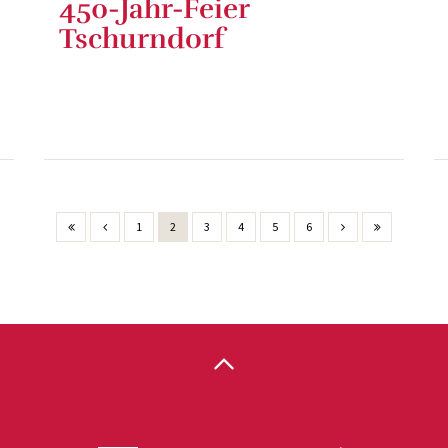
450-Jahr-Feier
Tschurndorf
1
2
3
4
5
6