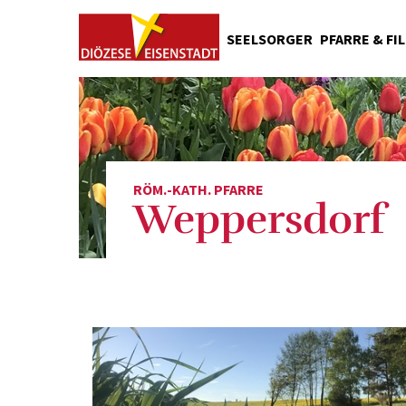
SEELSORGER
PFARRE & FI
Pfarrkirche Weppersdor
Filiale Lindgraben
Filiale Tschurndorf
RÖM.-KATH. PFARRE
Weppersdorf