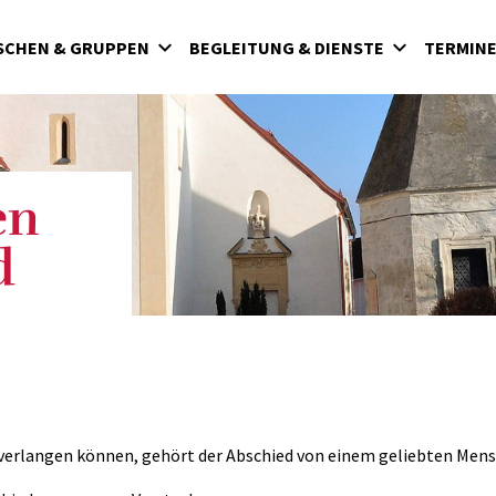
SCHEN & GRUPPEN
BEGLEITUNG & DIENSTE
TERMIN
Lebenssituation: Neu zugezogen
Sakramente
Tod und Begräbnis
en
derat
d
verlangen können, gehört der Abschied von einem geliebten Mensc