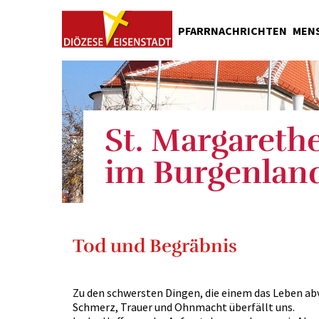
PFARRNACHRICHTEN
MEN
Pfarrer
Pfarrkanzlei
Pfarrteam
St. Margareth
Pfarrgemein
Ministranten
im Burgenlan
Tod und Begräbnis
Zu den schwersten Dingen, die einem das Leben ab
Schmerz, Trauer und Ohnmacht überfällt uns.