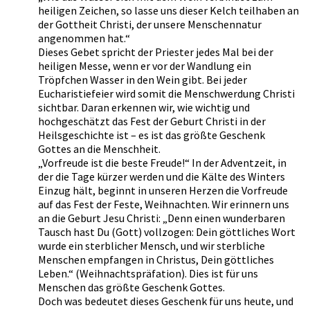
heiligen Zeichen, so lasse uns dieser Kelch teilhaben an
der Gottheit Christi, der unsere Menschennatur
angenommen hat.“
Dieses Gebet spricht der Priester jedes Mal bei der
heiligen Messe, wenn er vor der Wandlung ein
Tröpfchen Wasser in den Wein gibt. Bei jeder
Eucharistiefeier wird somit die Menschwerdung Christi
sichtbar. Daran erkennen wir, wie wichtig und
hochgeschätzt das Fest der Geburt Christi in der
Heilsgeschichte ist – es ist das größte Geschenk
Gottes an die Menschheit.
„Vorfreude ist die beste Freude!“ In der Adventzeit, in
der die Tage kürzer werden und die Kälte des Winters
Einzug hält, beginnt in unseren Herzen die Vorfreude
auf das Fest der Feste, Weihnachten. Wir erinnern uns
an die Geburt Jesu Christi: „Denn einen wunderbaren
Tausch hast Du (Gott) vollzogen: Dein göttliches Wort
wurde ein sterblicher Mensch, und wir sterbliche
Menschen empfangen in Christus, Dein göttliches
Leben.“ (Weihnachtspräfation). Dies ist für uns
Menschen das größte Geschenk Gottes.
Doch was bedeutet dieses Geschenk für uns heute, und