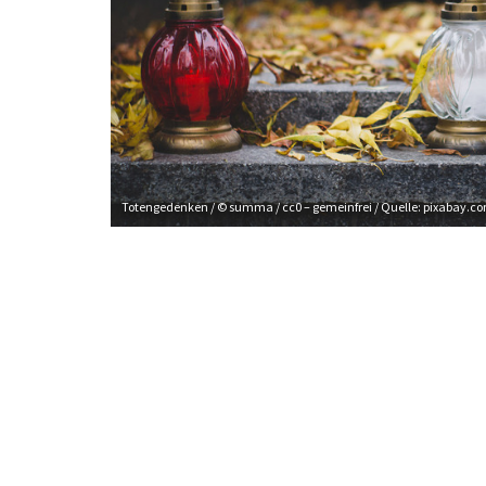
Fotos 2015
Fotos 2014
Fotos 2013
Fotos 2012
Fotos 2011
Totengedenken / © summa / cc0 – gemeinfrei / Quelle: pixabay.co
Fotos Neuhaus