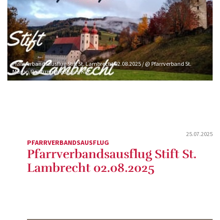
Pfarrverbandsausflug Stift St. Lambrecht 02.08.2025 / @ Pfarrverband St.
Martin/Raab und Neuhaus/Klb.
25.07.2025
PFARRVERBANDSAUSFLUG
Pfarrverbandsausflug Stift St.
Lambrecht 02.08.2025