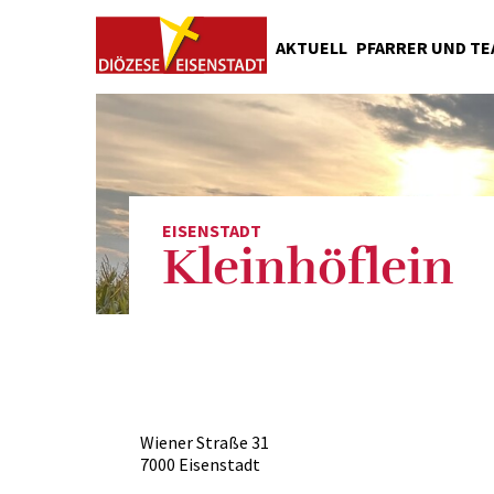
AKTUELL
PFARRER UND T
Seelsorger
Pfarrkanzlei
Pfarrgemeinderat
Ministrantinnen und Minist
EISENSTADT
Geschichte
Kleinhöflein
Grüß Gott
Wiener Straße 31
7000 Eisenstadt