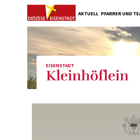
AKTUELL
PFARRER UND T
Seelsorger
Pfarrkanzlei
Pfarrgemeinderat
Ministrantinnen und Minist
EISENSTADT
Geschichte
Kleinhöflein
Grüß Gott