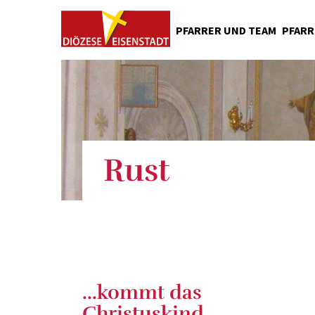
PFARRER UND TEAM
PFARR
Pfarrpatron
Fischerkirche
Geschichte
Rust
...kommt das
Christuskind