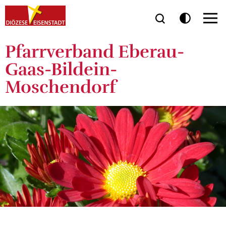
Pfarrverband Eberau-
Gaas-Bildein-
Moschendorf