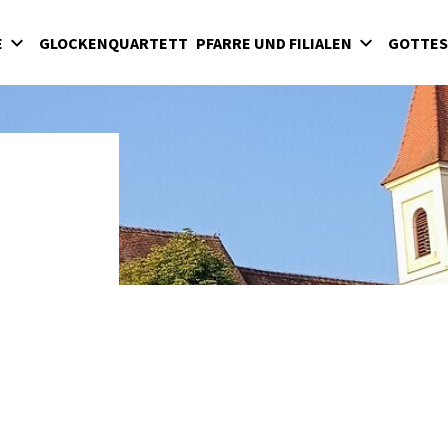
E
GLOCKENQUARTETT
PFARRE UND FILIALEN
GOTTES
St. Michael
Gamischdorf
Rauchwart
Schallendorf
Pfarrgemeinderat
Seelsorgeraum
he