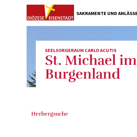
SAKRAMENTE UND ANLÄSS
Taufe
Erstkommunion
Firmung
SEELSORGERAUM CARLO ACUTIS
St. Michael im
Kirchliche Hochzeit
Wohnungs- und Fahrzeugsegnung
Burgenland
Segen zu verschiedenen Anlässen
Kirchliches Begräbnis
Ahnenforschung und Matrikensuc
Herbergsuche