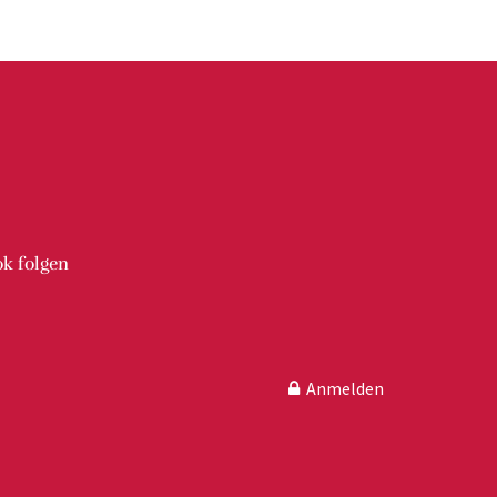
ergsuche
ok
folgen
Anmelden