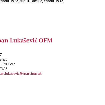
erbaut 1972, zur Hl. Familie, erbaut 1932,
epan Lukašević OFM
7
kenau
80 703 297
87635
pan.lukasevic@martinus.at