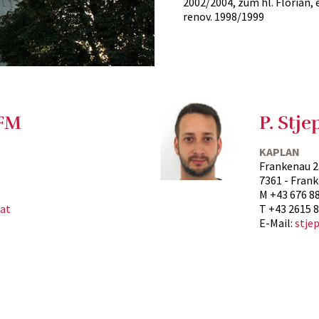
2002/2004, zum hl. Florian, 
renov. 1998/1999
OFM
P. Stj
KAPLAN
Frankenau 2
7361 - Fran
M +43 676 8
.at
T +43 2615 
E-Mail:
stje