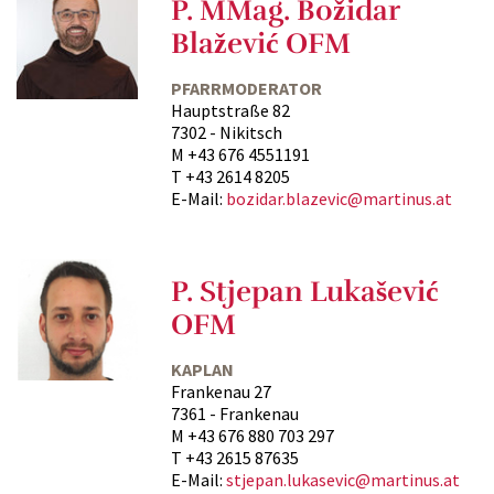
P. MMag. Božidar
Blažević OFM
PFARRMODERATOR
Hauptstraße 82
7302 - Nikitsch
M +43 676 4551191
T +43 2614 8205
E-Mail:
bozidar.blazevic@martinus.at
P. Stjepan Lukašević
OFM
KAPLAN
Frankenau 27
7361 - Frankenau
M +43 676 880 703 297
T +43 2615 87635
E-Mail:
stjepan.lukasevic@martinus.at