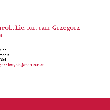
eol., Lic. iur. can. Grzegorz
a
e 22
rsdorf
2304
gorz.kotynia@martinus.at