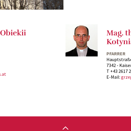
Obiekii
Mag. th
Kotyni
PFARRER
Hauptstraß
7342 - Kaise
T +43 2617 
.at
E-Mail:
grze