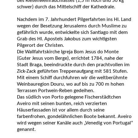
des Riesenweihrauchfasses (1,5 m hoch und 50 kg
schwer) durch das Mittelschiff der Kathedrale.
Nachdem im 7. Jahrhundert Pilgerfahrten ins Hl. Land
wegen der Besetzung Jerusalems durch Muslime zu
gefährlich wurde, entwickelte sich Santiago mit dem
Grab des Hl. Apostels Jakobus zum wichtigsten
Pilgerort der Christen.
Die Wallfahrtskirche Igreja Bom Jesus do Monte
(Guter Jesus vom Berge), errichtet 1784, nahe der
Stadt Braga, beeindruckte durch den prachtvollen im
Zick-Zack geführten Treppenaufgang mit 581 Stufen.
Mit einem Schiff durchfuhren wir die weltberühmte
Weinbauregion Douru, wo auf bis zu 700 m hohen
Terrassen Portwein-Reben gedeihen.
Das südlich von Porto gelegene Fischerstädtchen
Aveiro mit seinen bunten, reich verzierten
Häuserfassaden ist vor allem durch seine
farbenfrohen, gondelähnlichen Boote bekannt. Aveiro
wird wegen seiner Kanäle auch „Venedig von Portugal“
genannt.