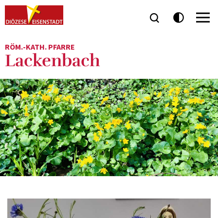
RÖM.-KATH. PFARRE
Lackenbach