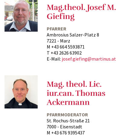
Mag.theol. Josef M.
Giefing
PFARRER
Ambrosius Salzer-Platz 8
7221 - Marz
M +43 664 5593871
T +43 2626 63902
E-Mail:
josef.giefing@martinus.at
Mag. theol. Lic.
iur.can. Thomas
Ackermann
PFARRMODERATOR
St. Rochus-Straße 21
7000 - Eisenstadt
M +43 676 9395437