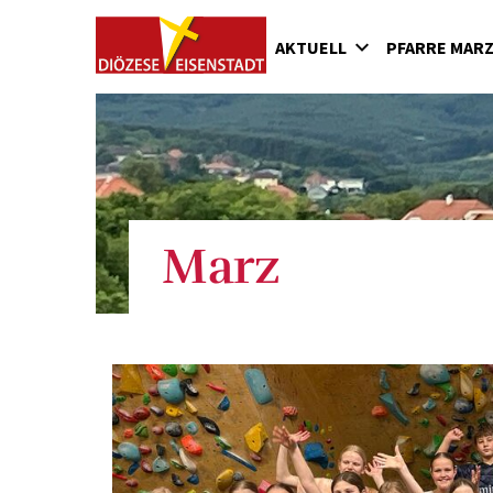
AKTUELL
PFARRE MAR
Gottesdienstordnung
Pfarrer und Team
Firmu
Geschichte
Minist
1000 Jahre Pfarre Marz
Zwerge
Marz