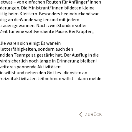
 etwas – von einfachen Routen für Anfänger*innen
derungen. Die Ministrant*innen bildeten kleine
itig beim Klettern. Besonders beeindruckend war
 mutig an dieWände wagten und mit jedem
trauen gewannen. Nach zwei Stunden voller
eit für eine wohlverdiente Pause. Bei Krapfen,
lle waren sich einig: Es war ein
 Kletterfähigkeiten, sondern auch den
 den Teamgeist gestärkt hat. Der Ausflug in die
wird sicherlich noch lange in Erinnerung bleiben!
weitere spannende Aktivitäten:
in willst und neben den Gottes- diensten an
reizeitaktivitäten teilnehmen willst – dann melde
ZURÜCK