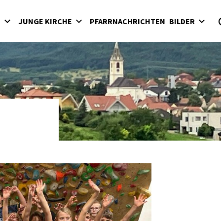
Z
JUNGE KIRCHE
PFARRNACHRICHTEN
BILDER
ng
2026
rant:innen
2025
rltreff
2024