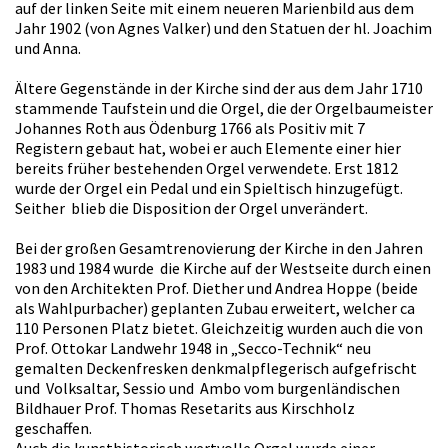
auf der linken Seite mit einem neueren Marienbild aus dem
Jahr 1902 (von Agnes Valker) und den Statuen der hl. Joachim
und Anna.
Ältere Gegenstände in der Kirche sind der aus dem Jahr 1710
stammende Taufstein und die Orgel, die der Orgelbaumeister
Johannes Roth aus Ödenburg 1766 als Positiv mit 7
Registern gebaut hat, wobei er auch Elemente einer hier
bereits früher bestehenden Orgel verwendete. Erst 1812
wurde der Orgel ein Pedal und ein Spieltisch hinzugefügt.
Seither blieb die Disposition der Orgel unverändert.
Bei der großen Gesamtrenovierung der Kirche in den Jahren
1983 und 1984 wurde die Kirche auf der Westseite durch einen
von den Architekten Prof. Diether und Andrea Hoppe (beide
als Wahlpurbacher) geplanten Zubau erweitert, welcher ca
110 Personen Platz bietet. Gleichzeitig wurden auch die von
Prof. Ottokar Landwehr 1948 in „Secco-Technik“ neu
gemalten Deckenfresken denkmalpflegerisch aufgefrischt
und Volksaltar, Sessio und Ambo vom burgenländischen
Bildhauer Prof. Thomas Resetarits aus Kirschholz
geschaffen.