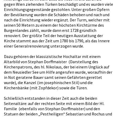
gegen Wien ziehenden Türken beschädigt und es wurden viele
Einrichtungsgegenstände gestohlen. Unter großen Opfern
der Bevölkerung wurden die Schäden behoben und nach und
nach die Einrichtung wieder ergänzt. Der Turm, welcher mit
seinen 50 Metern zu einem der höchsten Kirchtürme des
Burgenlandes zählt, wurde dann erst 1728 gründlich
renoviert. Der größte Teil der heutigen Ausstattung der
Kirche stammt aus der Zeit um 1780 bis 1790, als das Innere
einer Generalrenovierung unterzogen wurde.
Dazu gehören der klassizistische Hochaltar mit einem
Altarbild von Stephan Dorffmaister (Darstellung des
Kirchenpatrons, des hl. Nikolaus, der bei einem Unglück auf
dem Neusiedler See um Hilfe angerufen wurde, woraufhin der
in Not geratene Bauer samt seinen Gefährten gerettet
wurde), die Kanzel (im josephinischen Stil) und die
Kirchenbänke (mit Zopfdekor) sowie die Türen.
Schließlich entstanden in dieser Zeit auch die beiden
Seitenaltäre: auf der rechten Seite mit einem Bild der Hl.
Familie (ebenfalls von Stephan Dorffmaister) und den
Statuen der beiden „Pestheiligen“ Sebastian und Rochus und