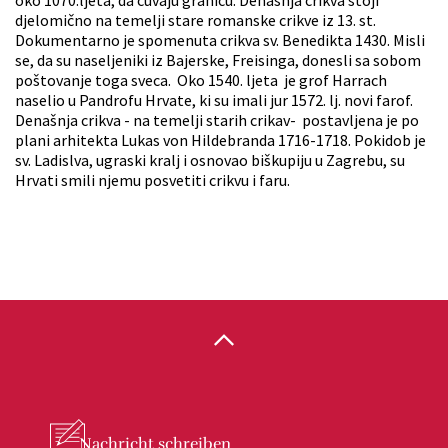
oko 1070.ljeta, da čuvaju granicu. Denašnja crikva stoji
djelomično na temelji stare romanske crikve iz 13. st.
Dokumentarno je spomenuta crikva sv. Benedikta 1430. Misli
se, da su naseljeniki iz Bajerske, Freisinga, donesli sa sobom
poštovanje toga sveca. Oko 1540. ljeta je grof Harrach
naselio u Pandrofu Hrvate, ki su imali jur 1572. lj. novi farof.
Denašnja crikva - na temelji starih crikav- postavljena je po
plani arhitekta Lukas von Hildebranda 1716-1718. Pokidob je
sv. Ladislva, ugraski kralj i osnovao biškupiju u Zagrebu, su
Hrvati smili njemu posvetiti crikvu i faru.
Nachricht
schreiben