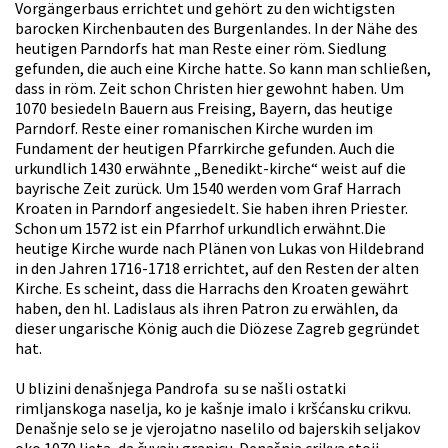
Vorgängerbaus errichtet und gehört zu den wichtigsten
barocken Kirchenbauten des Burgenlandes. In der Nähe des
heutigen Parndorfs hat man Reste einer röm. Siedlung
gefunden, die auch eine Kirche hatte. So kann man schließen,
dass in röm. Zeit schon Christen hier gewohnt haben. Um
1070 besiedeln Bauern aus Freising, Bayern, das heutige
Parndorf. Reste einer romanischen Kirche wurden im
Fundament der heutigen Pfarrkirche gefunden. Auch die
urkundlich 1430 erwähnte „Benedikt-kirche“ weist auf die
bayrische Zeit zurück. Um 1540 werden vom Graf Harrach
Kroaten in Parndorf angesiedelt. Sie haben ihren Priester.
Schon um 1572 ist ein Pfarrhof urkundlich erwähnt.Die
heutige Kirche wurde nach Plänen von Lukas von Hildebrand
in den Jahren 1716-1718 errichtet, auf den Resten der alten
Kirche. Es scheint, dass die Harrachs den Kroaten gewährt
haben, den hl. Ladislaus als ihren Patron zu erwählen, da
dieser ungarische König auch die Diözese Zagreb gegründet
hat.
U blizini denašnjega Pandrofa su se našli ostatki
rimljanskoga naselja, ko je kašnje imalo i kršćansku crikvu.
Denašnje selo se je vjerojatno naselilo od bajerskih seljakov