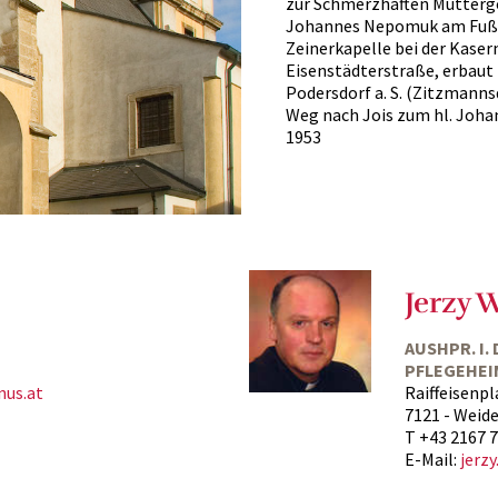
zur Schmerzhaften Muttergo
Johannes Nepomuk am Fuß d
Zeinerkapelle bei der Kasern
Eisenstädterstraße, erbaut 1
Podersdorf a. S. (Zitzmanns
Weg nach Jois zum hl. Joha
1953
Jerzy 
AUSHPR. I.
PFLEGEHEI
us.at
Raiffeisenpl
7121 - Weiden
T +43 2167 
E-Mail:
jerz