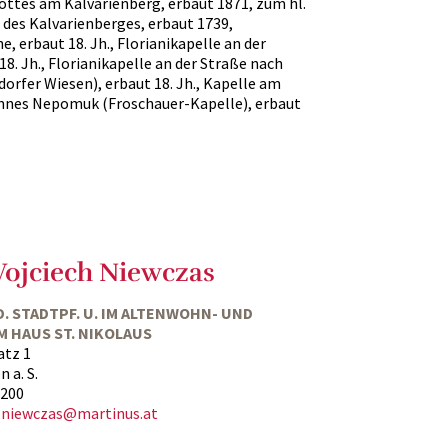
ttes am Kalvarienberg, erbaut 1871, zum hl.
es Kalvarienberges, erbaut 1739,
e, erbaut 18. Jh., Florianikapelle an der
8. Jh., Florianikapelle an der Straße nach
dorfer Wiesen), erbaut 18. Jh., Kapelle am
nnes Nepomuk (Froschauer-Kapelle), erbaut
Wojciech Niewczas
 D. STADTPF. U. IM ALTENWOHN- UND
M HAUS ST. NIKOLAUS
atz 1
 a. S.
7200
y.niewczas@martinus.at