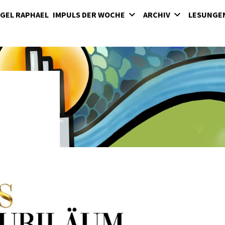
GEL RAPHAEL
IMPULS DER WOCHE
ARCHIV
LESUNGE
Impuls der Woche
2022
2023
2024
2025
Partenarchiv Ollersdorf
Partenarchiv Stegersbach
Pfarrblätter