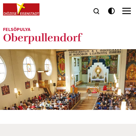
FELSÖPULYA
Oberpullendorf