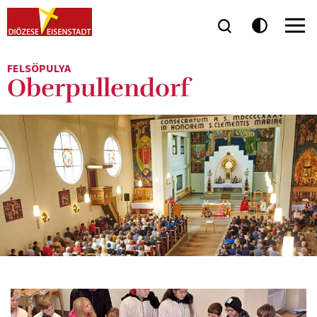
FELSÖPULYA
Oberpullendorf