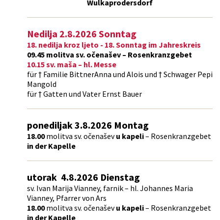
Wulkaprodersdorf
Nedilja
2.8.2026 S
onntag
18. nedilja kroz ljeto - 18. Sonntag im Jahreskreis
09.45 molitva sv. očenašev – Rosenkranzgebet
10.15 sv. maša – hl. Messe
für † Familie BittnerAnna und Alois und † Schwager Pepi
Mangold
für † Gatten und Vater Ernst Bauer
ponediljak 3.8.2026 Montag
18.00
molitva sv. očenašev
u kapeli
– Rosenkranzgebet
in der Kapelle
utorak 4.8.2026 Dienstag
sv. Ivan Marija Vianney, farnik – hl. Johannes Maria
Vianney, Pfarrer von Ars
18.00
molitva sv. očenašev
u kapeli
– Rosenkranzgebet
in der Kapelle