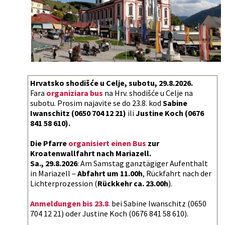
Hrvatsko shodišće u Celje, subotu, 29.8.2026.
Fara
organiziara bus
na Hrv. shodišće u Celje na
subotu. Prosim najavite se do 23.8. kod
Sabine
Iwanschitz (0650 704 12 21)
ili
Justine Koch (0676
841 58 610).
Die Pfarre
organisiert einen Bus
zur
Kroatenwallfahrt nach Mariazell.
Sa., 29.8.2026
: Am Samstag ganztägiger Aufenthalt
in Mariazell –
Abfahrt um 11.00h
, Rückfahrt nach der
Lichterprozession (
Rückkehr ca. 23.00h
).
Anmeldungen bis 23.8
.
bei Sabine Iwanschitz (0650
704 12 21) oder Justine Koch (0676 841 58 610).