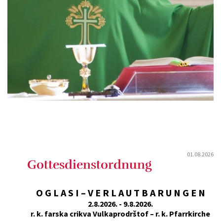
01.08.2026
Gottesdienstordnung
O G L A S I – V E R L A U T B A R U N G E N
2.8.2026. - 9.8.2026.
r. k. farska crikva Vulkaprodrštof – r. k. Pfarrkirche