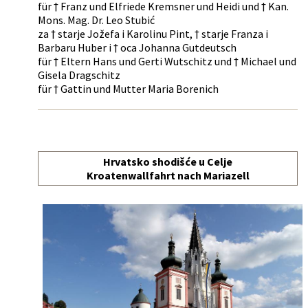
für † Franz und Elfriede Kremsner und Heidi und † Kan.
Mons. Mag. Dr. Leo Stubić
za † starje Jožefa i Karolinu Pint, † starje Franza i
Barbaru Huber i † oca Johanna Gutdeutsch
für † Eltern Hans und Gerti Wutschitz und † Michael und
Gisela Dragschitz
für † Gattin und Mutter Maria Borenich
Hrvatsko shodišće u Celje
Kroatenwallfahrt nach Mariazell