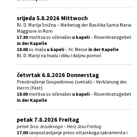
srijeda 5.8.2026 Mittwoch
Bl. D. Marija Snižna – Weihetag der Basilika Santa Maria
Maggiore in Rom
17.30
molitva sv. očenašev
u kapeli
– Rosenkranzgebet
in der Kapelle
18.00
sv. maša
u kapeli
– hl. Messe
in der Kapelle
Bl. D. Mariji na hvalu i diku i daljnu pomoć
četvrtak 6.8.2026 Donnerstag
Preobraženje Gospodinovo (svetak) – Verklärung des
Herrn (Fest)
18.00
molitva sv. očenašev
u kapeli
– Rosenkranzgebet
in der Kapelle
petak 7.8.2026 Freitag
petak Srca Jezuševoga – Herz Jesu Freitag
17.00
vanpostavljanje presv. oltarskoga sakramenta i