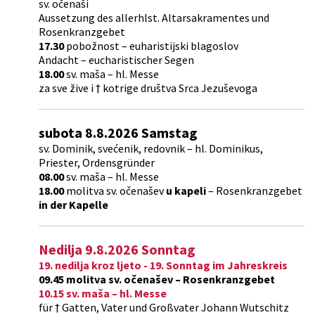
sv. očenaši
Aussetzung des allerhlst. Altarsakramentes und
Rosenkranzgebet
17.30
pobožnost – euharistijski blagoslov
Andacht – eucharistischer Segen
18.00
sv. maša – hl. Messe
za sve žive i † kotrige društva Srca Jezuševoga
subota 8.8.2026 Samstag
sv. Dominik, svećenik, redovnik – hl. Dominikus,
Priester, Ordensgründer
08.00
sv. maša – hl. Messe
18.00
molitva sv. očenašev
u kapeli
– Rosenkranzgebet
in der Kapelle
Nedilja
9.8.2026 S
onntag
19. nedilja kroz ljeto - 19. Sonntag im Jahreskreis
09.45 molitva sv. očenašev – Rosenkranzgebet
10.15 sv. maša – hl. Messe
für † Gatten, Vater und Großvater Johann Wutschitz