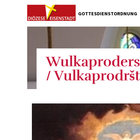
GOTTESDIENSTORDNUNG
Wulkaproders
/ Vulkaprodrš