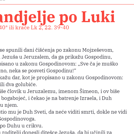
ndjelje po Luki
40* ili kraće Lk 2, 22. 39-40
se spunili dani čišćenja po zakonu Mojzeševom,
u Jezuša u Jeruzalem, da ga prikažu Gospodinu,
 pisano u zakonu Gospodinovom: „Sve ča je muško
no, neka se posveti Gospodinu!“
ikažu dar, kot je propisano u zakonu Gospodinovom:
 ili dva golubiće.
biše človik u Jeruzalemu, imenom Šimeon, i ov biše
 bogabojeć, i čekao je na batrenje Izraela, i Duh
 u njem.
tio mu je Duh Sveti, da neće viditi smrti, dokle ne vidi
Gospodinovoga.
 po Duhu u crikvu.
 roditelji donesli ditešce Jezuša, da bi učinili za