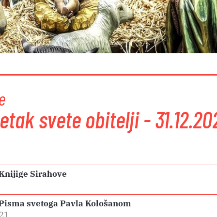
e
etak svete obitelji - 31.12.20
 Knijige Sirahove
e Pisma svetoga Pavla Kološanom
-21