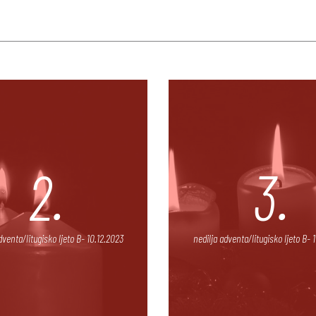
2.
3.
dventa/litugisko ljeto B- 10.12.2023
nedilja adventa/litugisko ljeto B- 