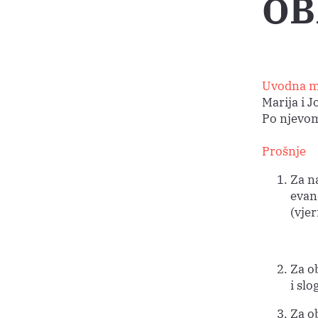
OB
Uvodna m
Marija i 
Po njevom
Prošnje
Za n
evan
(vjer
Za ob
i slo
Za ob