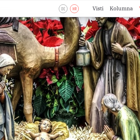
Visti
Kolumna
DE
HR
Liturgijsko lje
Liturgijsko lje
Liturgijsko lje
Pobožnosti
Meditacije