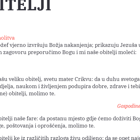
ITELJI
olitva
Jožef vjerno izvršuju Božja nakanjenja; prikazuju Jezuša
 zagovoru preporučimo Bogu i mi naše obitelji moleći:
ašu veliku obitelj, svetu mater Crikvu: da u duhu svetoga
djelja, naukom i življenjem podupira dobre, zdrave i teb
ne) obitelji, molimo te.
Gospodine,
itelji naše fare: da postanu mjesto gdje ćemo doživiti Bo
ge, poštovanja i oprošćenja, molimo te.
itelji ke iz različitih razloga živu odiljeno: da se opet na