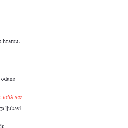
 u hramu.
i odane
 usliši nas.
ga ljubavi
jdu