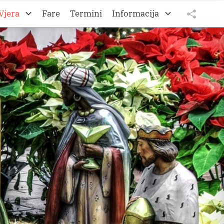
Vjera
Fare
Termini
Informacija
to A
O Željezanskoj biškupiji
tweet
teilen
to B
O Gradišćanski Hrvati
teilen
to C
O Hrvatskom vikarijatu
Impressum
Datenschutz