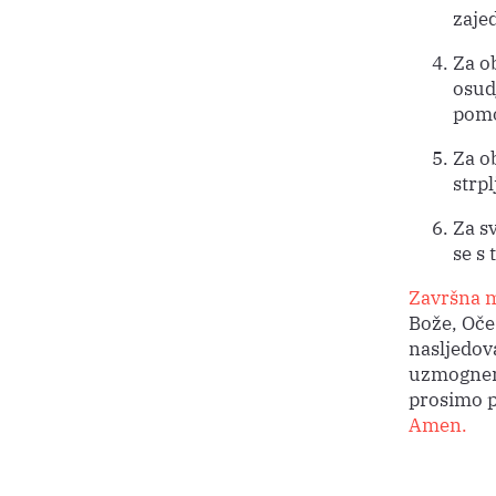
zaje
Za ob
osud
pomo
Za ob
strpl
Za sv
se s
Završna m
Bože, Oče 
nasljedova
uzmognemo
prosimo p
Amen.