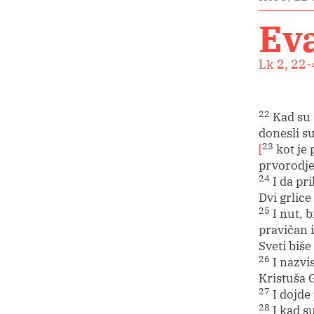
Eva
Lk 2, 22-
22
Kad su 
donesli s
23
[
kot je
prvorodje
24
I da pr
Dvi grlice
25
I nut, 
pravičan i
Sveti biše
26
I nazvis
Kristuša 
27
I dojde
28
I kad su