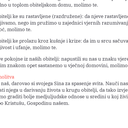
dno u toplom obiteljskom domu, molimo te.
itelji ke su rastavljene (razdružene): da njeve rastavljen
jivamo, nego im pružimo u zajednici vjernih razumivanj
ć, molimo te.
itelji ke prolazu kroz kušnje i krize: da im u srcu sačuva
jivost i ufanje, molimo te.
e pokojne iz naših obitelji: napustili su nas u znaku vjere
 tim znakom opet sastanemo u vječnoj domovini, molimo 
olitva
naš, darovao si svojega Sina za spasenje svita. Nauči nas
ti njega u darivanju života u krugu obitelji, da tako izvj
 graditi bolje medjuljudske odnose u sredini u koj živi
o Kristušu, Gospodinu našem.