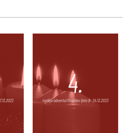
4.
17.12.2023
nedilja adventa/litugisko ljeto B- 24.12.2023