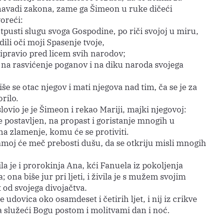
navadi zakona, zame ga Šimeon u ruke dičeći
oreći:
tpusti slugu svoga Gospodine, po riči svojoj u miru,
dili oči moji Spasenje tvoje,
ripravio pred licem svih narodov;
t na rasvićenje poganov i na diku naroda svojega
še se otac njegov i mati njegova nad tim, ča se je za
rilo.
lovio je je Šimeon i rekao Mariji, majki njegovoj:
e postavljen, na propast i goristanje mnogih u
 na zlamenje, komu će se protiviti.
samoj će meč prebosti dušu, da se otkriju misli mnogih
a je i prorokinja Ana, kći Fanuela iz pokoljenja
 ona biše jur pri ljeti, i živila je s mužem svojim
 od svojega divojačtva.
 udovica oko osamdeset i četirih ljet, i nij iz crikve
a služeći Bogu postom i molitvami dan i noć.