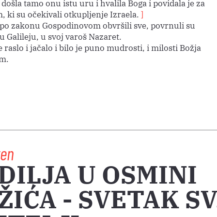
 došla tamo onu istu uru i hvalila Boga i povidala je za
, ki su očekivali otkupljenje Izraela.
]
po zakonu Gospodinovom obvršili sve, povrnuli su
u Galileju, u svoj varoš Nazaret.
e raslo i jačalo i bilo je puno mudrosti, i milosti Božja
em.
ten
DILJA U OSMINI
ŽIĆA - SVETAK SV