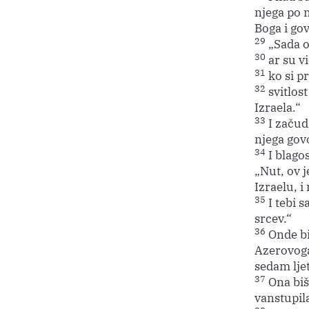
njega po 
Boga i gov
29
„Sada o
30
ar su vi
31
ko si p
32
svitlos
Izraela.“
33
I začudi
njega govo
34
I blagos
„Nut, ov j
Izraelu, i
35
I tebi 
srcev.“
36
Onde bil
Azerovoga;
sedam ljet
37
Ona biše
vanstupil