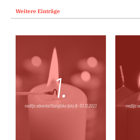
Weitere Einträge
1.
nedilja adventa/liturgijsko ljeto B- 03.12.2023
nedilja a