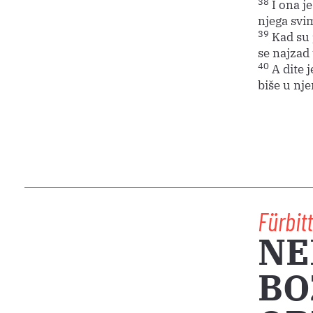
38
I ona je
njega svim
39
Kad su 
se najzad 
40
A dite j
biše u nj
Fürbit
NE
BO