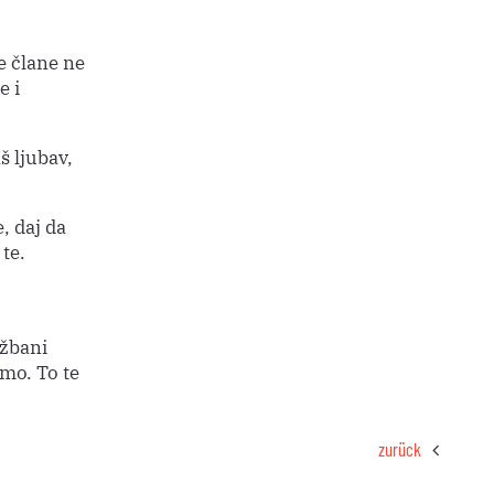
e člane ne
e i
š ljubav,
, daj da
te.
ežbani
mo. To te
zurück