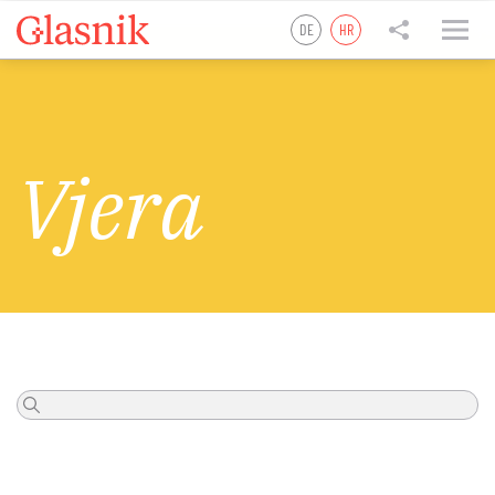
DE
HR
tweet
podijelite
podijelite
Vjera