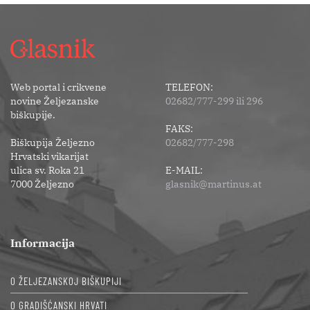
Web portal i crikvene
TELEFON:
novine Željezanske
02682/777-299 ili 296
biškupije.
FAKS:
Biškupija Željezno
02682/777-298
Hrvatski vikarijat
ulica sv. Roka 21
E-MAIL:
7000 Željezno
glasnik@martinus.at
Informacija
O ŽELJEZANSKOJ BIŠKUPIJI
O GRADIŠĆANSKI HRVATI