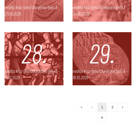
nedilja kroz ljeto/liturgijsko ljeto A -
nedilja kroz ljeto/liturgijsko ljeto A -
27.09.2026
04.10.2026
28.
29.
nedilja kroz ljeto/liturgijsko ljeto A -
nedilja kroz ljeto/liturgijsko ljeto A -
11.10.2026
18.10.2026
1
2