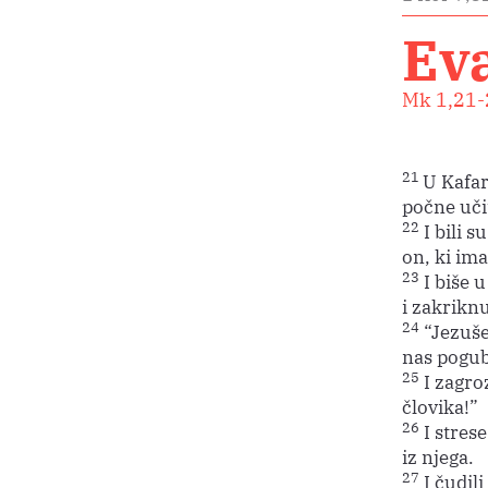
Ev
Mk 1,21-
21
U Kafar
počne učit
22
I bili s
on, ki im
23
I biše 
i zakriknu
24
“Jezuše
nas pogubi
25
I zagroz
človika!”
26
I strese
iz njega.
27
I čudili