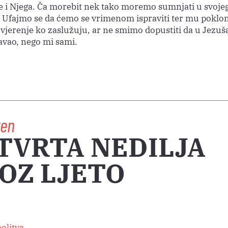
e i Njega. Ča morebit nek tako moremo sumnjati u svojeg
a? Ufajmo se da ćemo se vrimenom ispraviti ter mu poklon
ovjerenje ko zaslužuju, ar ne smimo dopustiti da u Jezuš
javao, nego mi sami.
ten
TVRTA NEDILJA
OZ LJETO
olitva