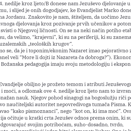
4. nedilje kroz ljeto/B donese nam Jezuševo djelovanje u
u, i slijed je onih dogodjajev, ke Evandjelist Marko don
na Jordanu. Znakovito je nam, štiteljem, da uočimo Jezu
avnoga djelovanja kroz pozivanje prvih učenikov a poto
svisti o Njegovoj ličnosti. On se na neki način potiho eta
 su, da velimo, “krajevni”, ki su na periferiji, ki su zanem
ruzalemskih „teoloških krugov“.
 se, da je i toponim/ekonim Nazaret imao pejorativno 
nel veli “More li dojti iz Nazareta ča dobroga?”). Ekono
i Božanska pedagogija imaju svoju metodologiju i ekspon
vandjelje obiljno je prožeto temom i atributi Jezuševog
 i moći, a odlomak ove 4. nedilje kroz ljeto nam to izvrsn
 snažan nauk. Njegov pohod sinagogi na bogoslužju riči 
o naučiteljski autoritet nepovredivoga tumača Pisma. 
avao “kako pismoznanci”, nego “kot on, ki ima moć”. Ov
ja očituje u kratki crta Jezušev odnos prema onim, ki s
odgovarajuć svojim potriboćam, suho-dosadno, tvrdo,