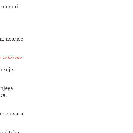
a u nami
ni nesriće
 usliši nas.
ržnje i
šnjega
re,
am zatvara
 od tebe,