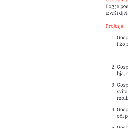
Bog je po
izvrši dje
Prošnje
Gosp
i ko 
Gosp
bja,
Gosp
svita
moli
Gosp
oči 
Gosp