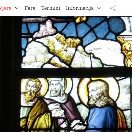
Vjera
Fare
Termini
Informacija
to A
O Željezanskoj biškupiji
tweet
teilen
to B
O Gradišćanski Hrvati
teilen
to C
O Hrvatskom vikarijatu
Impressum
Datenschutz