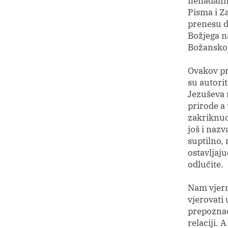
nenadahnu
Pisma i Za
prenesu da
Božjega na
Božanskog
Ovakov pr
su autorit
Jezuševa 
prirode a 
zakriknuo 
još i naz
suptilno, 
ostavljaju
odlučite.
Nam vjern
vjerovati
prepoznao,
relaciji. 