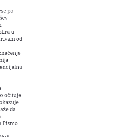
ese po
šev
m
blira u
arivani od
značenje
mija
encijalnu
a
o očituje
pokazuje
Kaže da
a
u Pismo