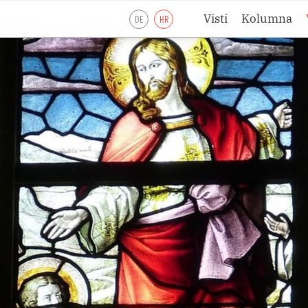
Visti
Kolumna
DE
HR
Liturgijsko lje
Liturgijsko lje
Liturgijsko lje
Pobožnosti
Meditacije