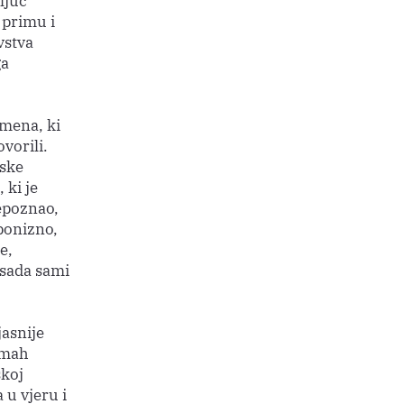
ljuč
e primu i
vstva
ga
imena, ki
ovorili.
nske
 ki je
repoznao,
ponizno,
e,
 sada sami
jasnije
dmah
skoj
 u vjeru i