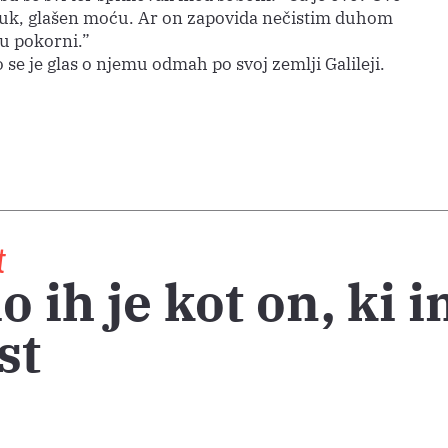
auk, glašen moću. Ar on zapovida nečistim duhom
mu pokorni.”
o se je glas o njemu odmah po svoj zemlji Galileji.
t
o ih je kot on, ki 
st