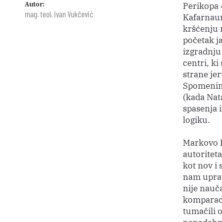
Autor:
Perikopa 
mag. teol. Ivan Vukčević
Kafarnaum
kršćenju 
početak j
izgradnju 
centri, ki
strane je
Spomenimo
(kada Nata
spasenja 
logiku.
Markovo E
autoriteta
kot nov i
nam uprav
nije nauč
komparaci
tumačili 