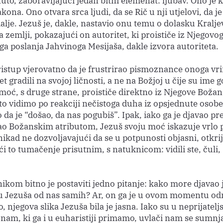
to, zaboravljajući jedan bitni elemenat: ljubav. Ono je k
kona. Ono otvara srca ljudi, da se Rič u nji utjelovi, da j
lje. Jezuš je, dakle, nastavio onu temu o dolasku Kralje
 zemlji, pokazajući on autoritet, ki proističe iz Njegovo
a poslanja Jahvinoga Mesijaša, dakle izvora autoriteta.
istup vjerovatno da je frustrirao pismoznance onoga vr
et gradili na svojoj ličnosti, a ne na Božjoj u čije su ime g
moć, s druge strane, proističe direktno iz Njegove Boža
to vidimo po reakciji nečistoga duha iz opsjednute osobe,
da je “došao, da nas pogubiš”. Ipak, iako ga je djavao p
vao Božanskim atributom, Jezuš svoju moć iskazuje vrlo 
nikad ne dozvoljavajući da se u potpunosti objasni, otkrij
ći to tumačenje prisutnim, s natuknicom: vidili ste, čuli,
ikom bitno je postaviti jedno pitanje: kako more djavao 
 u Jezuša od nas samih? Ar, on ga je u ovom momentu o
 njegova slika Jezuša bila je jasna. Iako su u neprijatelj
A nam, ki ga i u euharistiji primamo, uvlači nam se sumnja