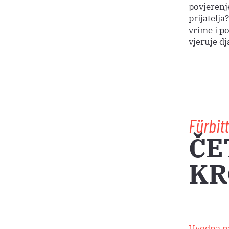
povjerenj
prijatelj
vrime i p
vjeruje d
Fürbit
ČE
KR
Uvodna m