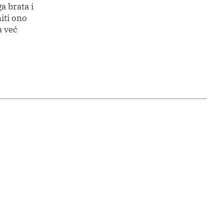
a brata i
iti ono
a već