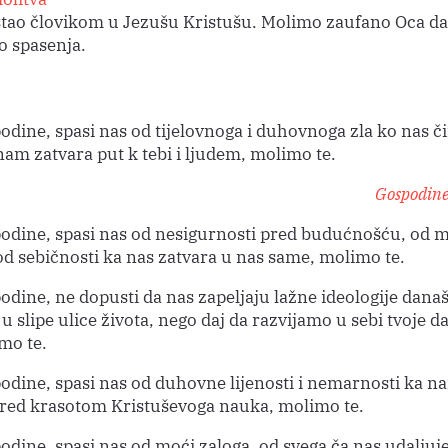
stao človikom u Jezušu Kristušu. Molimo zaufano Oca d
lo spasenja.
odine, spasi nas od tijelovnoga i duhovnoga zla ko nas či
nam zatvara put k tebi i ljudem, molimo te.
Gospodine,
odine, spasi nas od nesigurnosti pred budućnošću, od m
 od sebičnosti ka nas zatvara u nas same, molimo te.
odine, ne dopusti da nas zapeljaju lažne ideologije dana
 u slipe ulice života, nego daj da razvijamo u sebi tvoje da
mo te.
odine, spasi nas od duhovne lijenosti i nemarnosti ka n
pred krasotom Kristuševoga nauka, molimo te.
odine, spasi nas od moći zaloga, od svega ča nas udaljuje