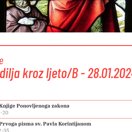
e
dilja kroz ljeto/B - 28.01.202
 Knjige Ponovljenoga zakona
5-20
 Prvoga pisma sv. Pavla Korintijanom
2-35