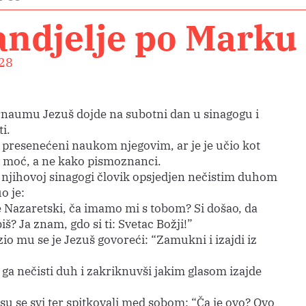
andjelje po Marku
28
naumu Jezuš dojde na subotni dan u sinagogu i
i.
u presenećeni naukom njegovim, ar je je učio kot
a moć, a ne kako pismoznanci.
u njihovoj sinagogi človik opsjedjen nečistim duhom
o je:
 Nazaretski, ča imamo mi s tobom? Si došao, da
š? Ja znam, gdo si ti: Svetac Božji!”
io mu se je Jezuš govoreći: “Zamukni i izajdi iz
 ga nečisti duh i zakriknuvši jakim glasom izajde
 su se svi ter spitkovali med sobom: “Ča je ovo? Ovo