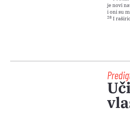
je novi n
i oni su 
28
I raširi
Predig
Uči
vla