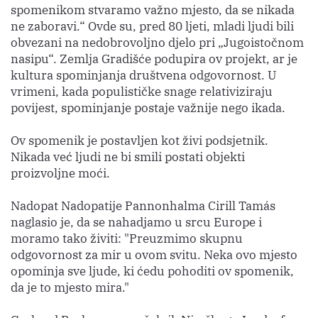
spomenikom stvaramo važno mjesto, da se nikada
ne zaboravi.“ Ovde su, pred 80 ljeti, mladi ljudi bili
obvezani na nedobrovoljno djelo pri „Jugoistočnom
nasipu“. Zemlja Gradišće podupira ov projekt, ar je
kultura spominjanja društvena odgovornost. U
vrimeni, kada populističke snage relativiziraju
povijest, spominjanje postaje važnije nego ikada.
Ov spomenik je postavljen kot živi podsjetnik.
Nikada već ljudi ne bi smili postati objekti
proizvoljne moći.
Nadopat Nadopatije Pannonhalma Cirill Tamás
naglasio je, da se nahadjamo u srcu Europe i
moramo tako živiti: "Preuzmimo skupnu
odgovornost za mir u ovom svitu. Neka ovo mjesto
opominja sve ljude, ki ćedu pohoditi ov spomenik,
da je to mjesto mira."