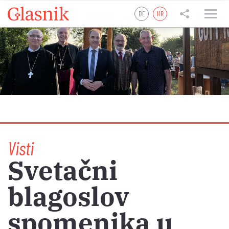
DE
HR
tweet
teilen
teilen
Visti
Svetačni
blagoslov
spomenika u