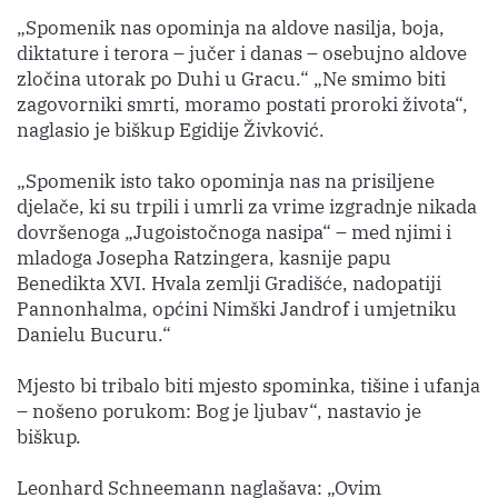
„Spomenik nas opominja na aldove nasilja, boja,
diktature i terora – jučer i danas – osebujno aldove
zločina utorak po Duhi u Gracu.“ „Ne smimo biti
zagovorniki smrti, moramo postati proroki života“,
naglasio je biškup Egidije Živković.
„Spomenik isto tako opominja nas na prisiljene
djelače, ki su trpili i umrli za vrime izgradnje nikada
dovršenoga „Jugoistočnoga nasipa“ – med njimi i
mladoga Josepha Ratzingera, kasnije papu
Benedikta XVI. Hvala zemlji Gradišće, nadopatiji
Pannonhalma, općini Nimški Jandrof i umjetniku
Danielu Bucuru.“
Mjesto bi tribalo biti mjesto spominka, tišine i ufanja
– nošeno porukom: Bog je ljubav“, nastavio je
biškup.
Leonhard Schneemann naglašava: „Ovim