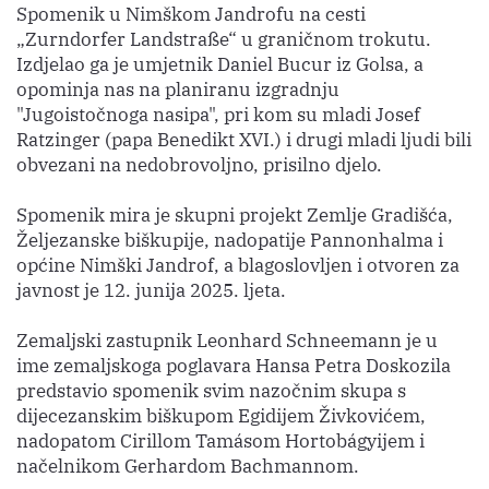
Spomenik u Nimškom Jandrofu na cesti
„Zurndorfer Landstraße“ u graničnom trokutu.
Izdjelao ga je umjetnik Daniel Bucur iz Golsa, a
opominja nas na planiranu izgradnju
"Jugoistočnoga nasipa", pri kom su mladi Josef
Ratzinger (papa Benedikt XVI.) i drugi mladi ljudi bili
obvezani na nedobrovoljno, prisilno djelo.
Spomenik mira je skupni projekt Zemlje Gradišća,
Željezanske biškupije, nadopatije Pannonhalma i
općine Nimški Jandrof, a blagoslovljen i otvoren za
javnost je 12. junija 2025. ljeta.
Zemaljski zastupnik Leonhard Schneemann je u
ime zemaljskoga poglavara Hansa Petra Doskozila
predstavio spomenik svim nazočnim skupa s
dijecezanskim biškupom Egidijem Živkovićem,
nadopatom Cirillom Tamásom Hortobágyijem i
načelnikom Gerhardom Bachmannom.