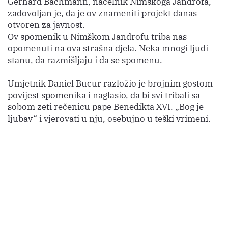
Gerhard Bachmann, načelnik Nimškoga Jandrofa,
zadovoljan je, da je ov znameniti projekt danas
otvoren za javnost.
Ov spomenik u Nimškom Jandrofu triba nas
opomenuti na ova strašna djela. Neka mnogi ljudi
stanu, da razmišljaju i da se spomenu.
Umjetnik Daniel Bucur razložio je brojnim gostom
povijest spomenika i naglasio, da bi svi tribali sa
sobom zeti rečenicu pape Benedikta XVI. „Bog je
ljubav“ i vjerovati u nju, osebujno u teški vrimeni.