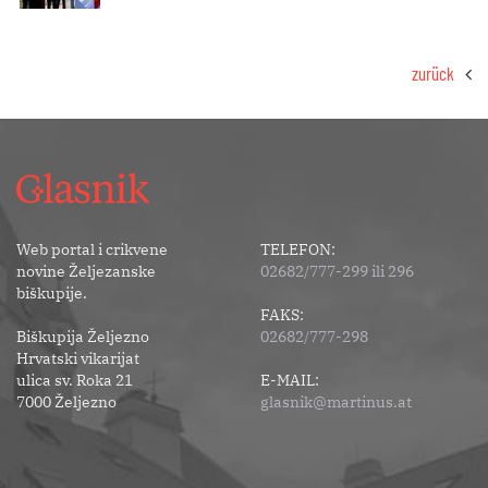
zurück
Web portal i crikvene
TELEFON:
novine Željezanske
02682/777-299 ili 296
biškupije.
FAKS:
Biškupija Željezno
02682/777-298
Hrvatski vikarijat
ulica sv. Roka 21
E-MAIL:
7000 Željezno
glasnik@martinus.at