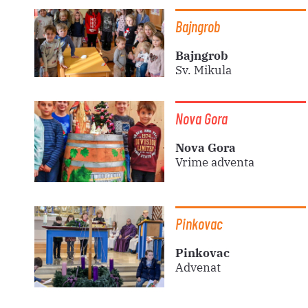
Bajngrob
Bajngrob
Sv. Mikula
Nova Gora
Nova Gora
Vrime adventa
Pinkovac
Pinkovac
Advenat