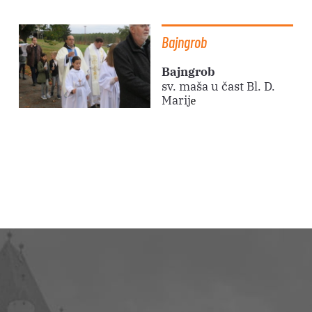
Bajngrob
Bajngrob
sv. maša u čast Bl. D.
Marij
e