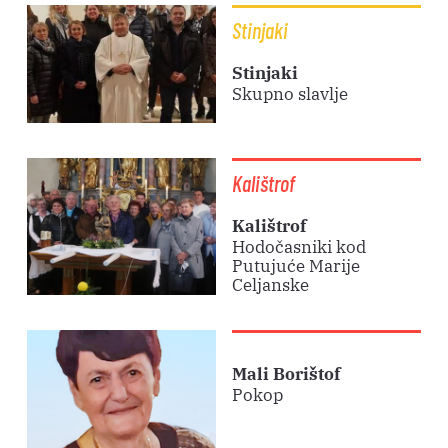
Stinjaki
Stinjaki
Skupno slavlje
Kalištrof
Kalištrof
Hodočasniki kod
Putujuće Marije
Celjanske
Mali Borištof
Pokop