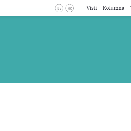
Visti
Kolumna
DE
HR
Liturgijsko lje
Liturgijsko lje
Liturgijsko lje
Pobožnosti
Meditacije