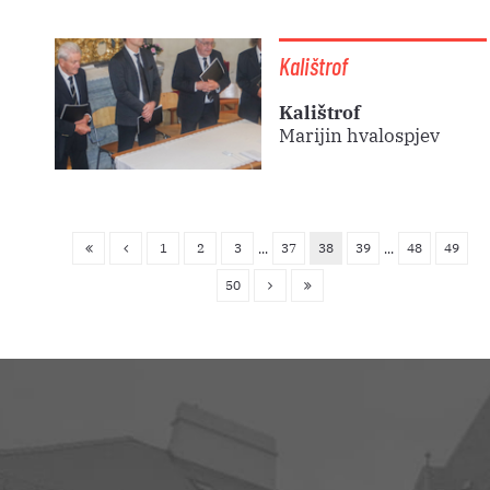
Kalištrof
Kalištrof
Marijin hvalospjev
1
2
3
37
38
39
48
49
...
...
50