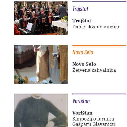
Trajštof
Trajštof
Dan crikvene muzike
Novo Selo
Novo Selo
Žetvena zahvalnica
Vorištan
Vorištan
Simpozij o farniku
Gašparu Glavaniću