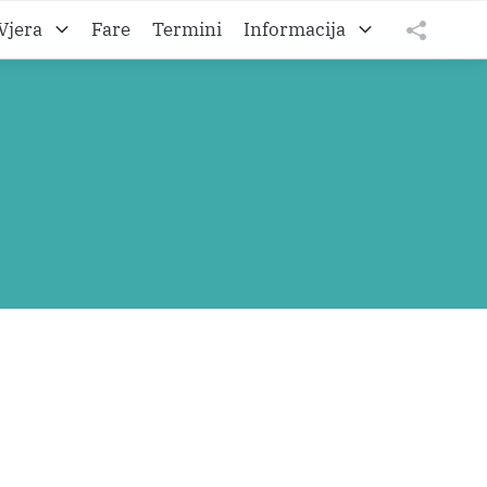
Vjera
Fare
Termini
Informacija
to A
O Željezanskoj biškupiji
tweet
teilen
to B
O Gradišćanski Hrvati
teilen
to C
O Hrvatskom vikarijatu
Impressum
Datenschutz