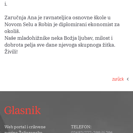
i.
Zaručnja Ana je ravnateljica osnovne škole u
Novom Selu a Robin je diplomirani ekonomist za
okoliš.
Naše mladohižnike neka Božja ljubav, milost i
dobrota pelja sve dane njevoga skupnoga žitka.
Živili!
zurück
Web portal i crikvene
TELEFON:
novine Željezanske
02682/777-299 ili 296