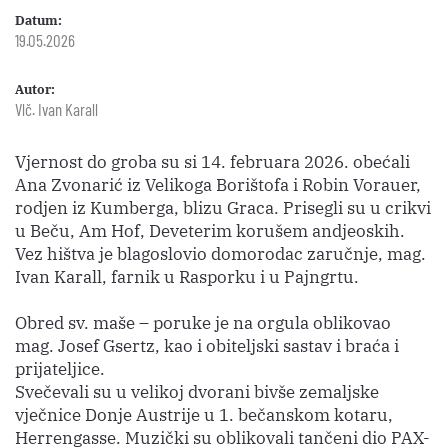
Datum:
19.05.2026
Autor:
Vlč. Ivan Karall
Vjernost do groba su si 14. februara 2026. obećali
Ana Zvonarić iz Velikoga Borištofa i Robin Vorauer,
rodjen iz Kumberga, blizu Graca. Prisegli su u crikvi
u Beču, Am Hof, Deveterim korušem andjeoskih.
Vez hištva je blagoslovio domorodac zaručnje, mag.
Ivan Karall, farnik u Rasporku i u Pajngrtu.
Obred sv. maše – poruke je na orgula oblikovao
mag. Josef Gsertz, kao i obiteljski sastav i braća i
prijateljice.
Svečevali su u velikoj dvorani bivše zemaljske
vječnice Donje Austrije u 1. bečanskom kotaru,
Herrengasse. Muzički su oblikovali tančeni dio PAX-