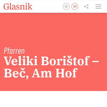
DE
HR
tweet
teilen
teilen
Pfarren
Veliki Borištof –
Beč, Am Hof