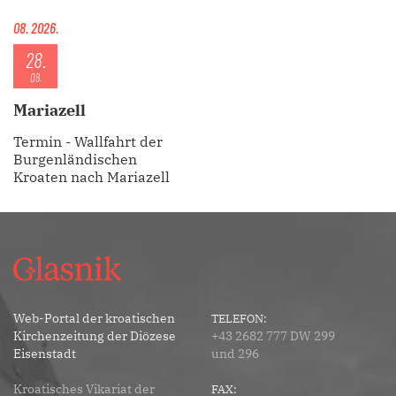
08. 2026.
28.
08.
Mariazell
Termin - Wallfahrt der
Burgenländischen
Kroaten nach Mariazell
Web-Portal der kroatischen
TELEFON:
Kirchenzeitung der Diözese
+43 2682 777 DW 299
Eisenstadt
und 296
Kroatisches Vikariat der
FAX: