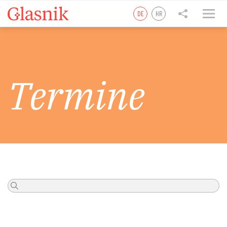
DE
HR
tweet
teilen
teilen
Termine