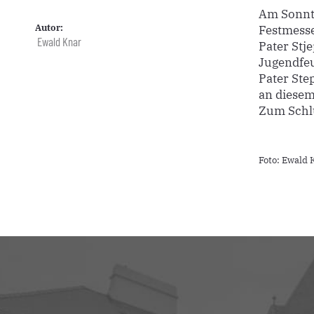
Am Sonnta
Autor:
Festmesse
Ewald Knar
Pater Stj
Jugendfeu
Pater Ste
an diesem
Zum Schlu
Foto: Ewald 