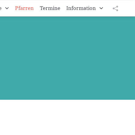
e
Pfarren
Termine
Information
Kroatisches Vikariat
tweet
teilen
Die burgenländischen Kroaten
teilen
Diözese Eisenstadt
Impressum
Datenschutz