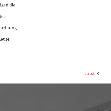
igen die
der
Abordnung
eute.
zurück