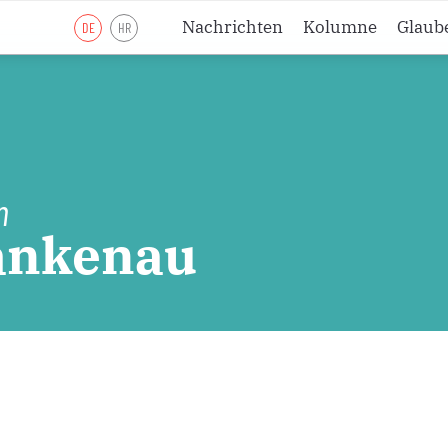
Nachrichten
Kolumne
Glaub
DE
HR
Lesejahr A
Lesejahr B
Lesejahr C
Andachten
n
ankenau
Meditationen