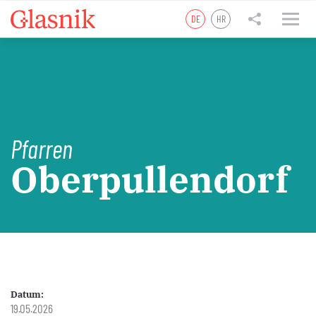
DE
HR
tweet
teilen
teilen
Pfarren
Oberpullendorf
Datum:
19.05.2026