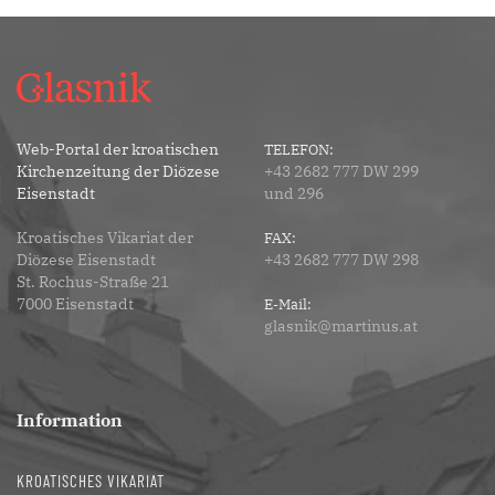
Web-Portal der kroatischen
TELEFON:
Kirchenzeitung der Diözese
+43 2682 777 DW 299
Eisenstadt
und 296
Kroatisches Vikariat der
FAX:
Diözese Eisenstadt
+43 2682 777 DW 298
St. Rochus-Straße 21
7000 Eisenstadt
E-Mail:
glasnik@martinus.at
Information
KROATISCHES VIKARIAT