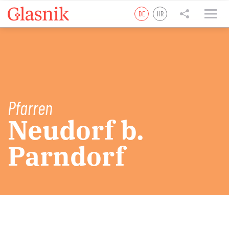
DE
HR
tweet
teilen
teilen
Pfarren
Neudorf b.
Parndorf